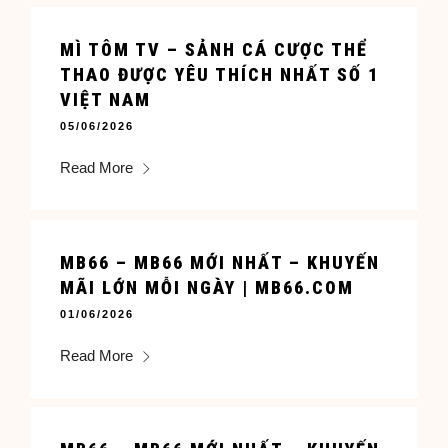
MÌ TÔM TV – SẢNH CÁ CƯỢC THỂ
THAO ĐƯỢC YÊU THÍCH NHẤT SỐ 1
VIỆT NAM
05/06/2026
Read More
MB66 – MB66 MỚI NHẤT – KHUYẾN
MÃI LỚN MỖI NGÀY | MB66.COM
01/06/2026
Read More