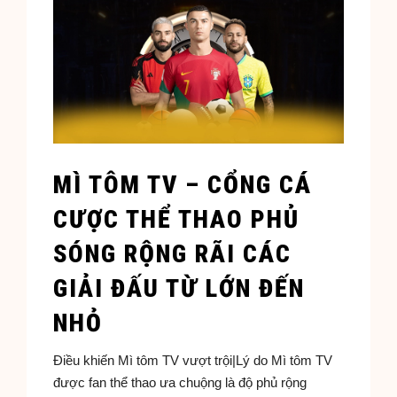
MÌ TÔM TV – CỔNG CÁ
CƯỢC THỂ THAO PHỦ
SÓNG RỘNG RÃI CÁC
GIẢI ĐẤU TỪ LỚN ĐẾN
NHỎ
Điều khiến Mì tôm TV vượt trội|Lý do Mì tôm TV
được fan thể thao ưa chuộng là độ phủ rộng