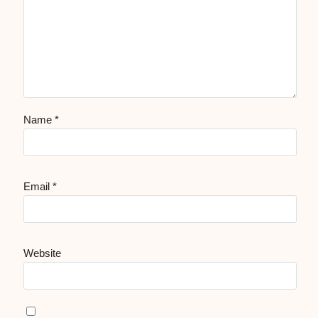
Name
*
Email
*
Website