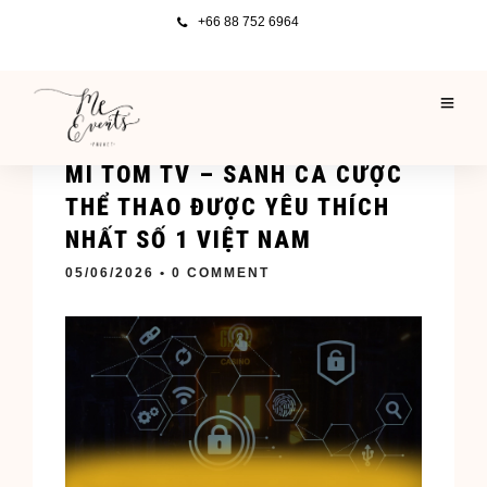
+66 88 752 6964
MÌ TÔM TV – SẢNH CÁ CƯỢC
THỂ THAO ĐƯỢC YÊU THÍCH
NHẤT SỐ 1 VIỆT NAM
05/06/2026
• 0 COMMENT