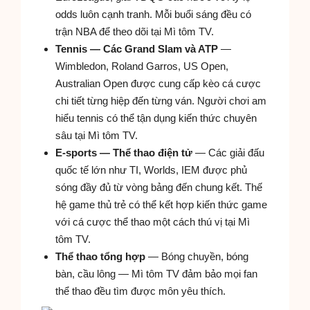
odds luôn cạnh tranh. Mỗi buổi sáng đều có
trận NBA để theo dõi tại Mì tôm TV.
Tennis — Các Grand Slam và ATP
—
Wimbledon, Roland Garros, US Open,
Australian Open được cung cấp kèo cá cược
chi tiết từng hiệp đến từng ván. Người chơi am
hiểu tennis có thể tận dụng kiến thức chuyên
sâu tại Mì tôm TV.
E-sports — Thể thao điện tử
— Các giải đấu
quốc tế lớn như TI, Worlds, IEM được phủ
sóng đầy đủ từ vòng bảng đến chung kết. Thế
hệ game thủ trẻ có thể kết hợp kiến thức game
với cá cược thể thao một cách thú vị tại Mì
tôm TV.
Thể thao tổng hợp
— Bóng chuyền, bóng
bàn, cầu lông — Mì tôm TV đảm bảo mọi fan
thể thao đều tìm được môn yêu thích.