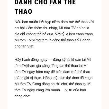
DÀNH CHO FAN THỂ
THAO
Nếu bạn muốn kết hợp niềm đam mê thể thao với
cơ hội kiếm thêm thu nhập, Mì tôm TV chính là
địa chỉ không thể bỏ qua. Với tỷ lệ kèo cạnh tranh,
Mì tôm TV xứng tầm là cổng thể thao số 1 dành
cho fan Việt.
Hãy hành động ngay — đăng ký tài khoản tại Mì
tôm TV|tham gia cộng đồng fan thể thao tại Mì
tôm TV ngay hôm nay để biến đam mê thể thao
thành giá trị thực. Hàng triệu fan thể thao đã chọn
Mì tôm TV|Cộng đồng người chơi thể thao tại Mì
tôm TV ngày càng lớn mạnh — vị trí của bạn
đang chờ.