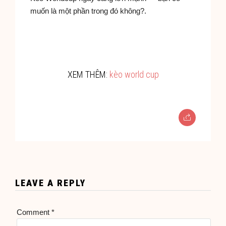
muốn là một phần trong đó không?.
XEM THÊM:
kèo world cup
LEAVE A REPLY
Comment
*