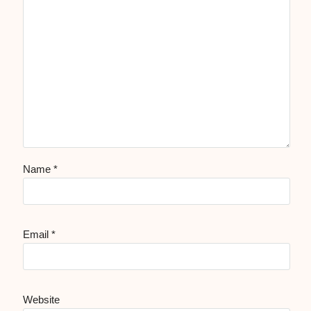
Name
*
Email
*
Website