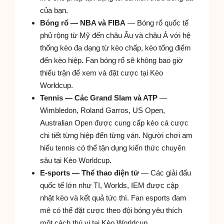
của bạn.
Bóng rổ — NBA và FIBA
— Bóng rổ quốc tế
phủ rộng từ Mỹ đến châu Âu và châu Á với hệ
thống kèo đa dạng từ kèo chấp, kèo tổng điểm
đến kèo hiệp. Fan bóng rổ sẽ không bao giờ
thiếu trận để xem và đặt cược tại Kèo
Worldcup.
Tennis — Các Grand Slam và ATP
—
Wimbledon, Roland Garros, US Open,
Australian Open được cung cấp kèo cá cược
chi tiết từng hiệp đến từng ván. Người chơi am
hiểu tennis có thể tận dụng kiến thức chuyên
sâu tại Kèo Worldcup.
E-sports — Thể thao điện tử
— Các giải đấu
quốc tế lớn như TI, Worlds, IEM được cập
nhật kèo và kết quả tức thì. Fan esports đam
mê có thể đặt cược theo đội bóng yêu thích
một cách thú vị tại Kèo Worldcup.