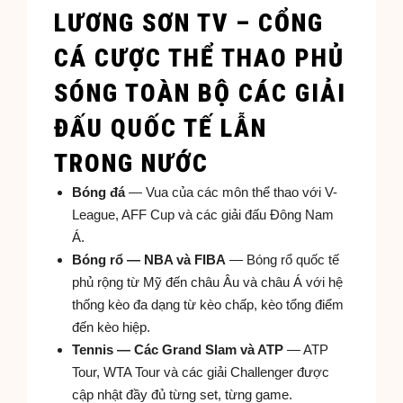
LƯƠNG SƠN TV – CỔNG
CÁ CƯỢC THỂ THAO PHỦ
SÓNG TOÀN BỘ CÁC GIẢI
ĐẤU QUỐC TẾ LẪN
TRONG NƯỚC
Bóng đá
— Vua của các môn thể thao với V-
League, AFF Cup và các giải đấu Đông Nam
Á.
Bóng rổ — NBA và FIBA
— Bóng rổ quốc tế
phủ rộng từ Mỹ đến châu Âu và châu Á với hệ
thống kèo đa dạng từ kèo chấp, kèo tổng điểm
đến kèo hiệp.
Tennis — Các Grand Slam và ATP
— ATP
Tour, WTA Tour và các giải Challenger được
cập nhật đầy đủ từng set, từng game.