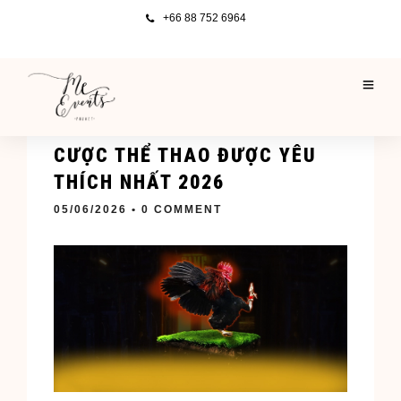
+66 88 752 6964
LƯƠNG SƠN TV – TRANG CÁ
CƯỢC THỂ THAO ĐƯỢC YÊU
THÍCH NHẤT 2026
05/06/2026
• 0 COMMENT