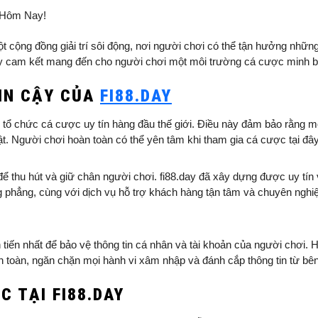
ột cộng đồng giải trí sôi động, nơi người chơi có thể tận hưởng nhữn
day cam kết mang đến cho người chơi một môi trường cá cược minh b
TIN CẬY CỦA
FI88.DAY
 tổ chức cá cược uy tín hàng đầu thế giới. Điều này đảm bảo rằng mọ
t. Người chơi hoàn toàn có thể yên tâm khi tham gia cá cược tại đây
ốt để thu hút và giữ chân người chơi. fi88.day đã xây dựng được uy 
 phẳng, cùng với dịch vụ hỗ trợ khách hàng tận tâm và chuyên nghiệp
n tiến nhất để bảo vệ thông tin cá nhân và tài khoản của người chơi.
n toàn, ngăn chặn mọi hành vi xâm nhập và đánh cắp thông tin từ bên
C TẠI FI88.DAY