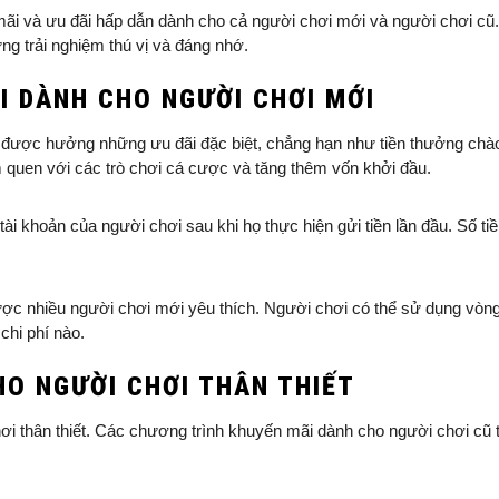
mãi và ưu đãi hấp dẫn dành cho cả người chơi mới và người chơi cũ
g trải nghiệm thú vị và đáng nhớ.
I DÀNH CHO NGƯỜI CHƠI MỚI
ng được hưởng những ưu đãi đặc biệt, chẳng hạn như tiền thưởng ch
m quen với các trò chơi cá cược và tăng thêm vốn khởi đầu.
i khoản của người chơi sau khi họ thực hiện gửi tiền lần đầu. Số 
ợc nhiều người chơi mới yêu thích. Người chơi có thể sử dụng vòng 
chi phí nào.
O NGƯỜI CHƠI THÂN THIẾT
hơi thân thiết. Các chương trình khuyến mãi dành cho người chơi cũ 