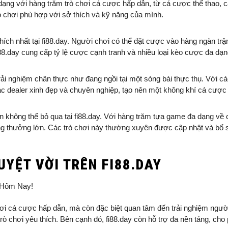
a dạng với hàng trăm trò chơi cá cược hấp dẫn, từ cá cược thể thao, 
ò chơi phù hợp với sở thích và kỹ năng của mình.
ích nhất tại fi88.day. Người chơi có thể đặt cược vào hàng ngàn trận
i88.day cung cấp tỷ lệ cược cạnh tranh và nhiều loại kèo cược đa dạn
ải nghiệm chân thực như đang ngồi tại một sòng bài thực thụ. Với cá
các dealer xinh đẹp và chuyên nghiệp, tạo nên một không khí cá cượ
n không thể bỏ qua tại fi88.day. Với hàng trăm tựa game đa dạng về
trúng thưởng lớn. Các trò chơi này thường xuyên được cập nhật và b
UYỆT VỜI TRÊN FI88.DAY
hơi cá cược hấp dẫn, mà còn đặc biệt quan tâm đến trải nghiệm người
ò chơi yêu thích. Bên cạnh đó, fi88.day còn hỗ trợ đa nền tảng, cho p