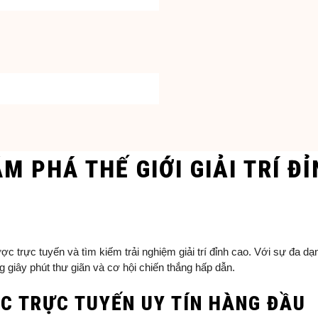
ÁM PHÁ THẾ GIỚI GIẢI TRÍ 
 trực tuyến và tìm kiếm trải nghiệm giải trí đỉnh cao. Với sự đa dạn
giây phút thư giãn và cơ hội chiến thắng hấp dẫn.
ỢC TRỰC TUYẾN UY TÍN HÀNG ĐẦU