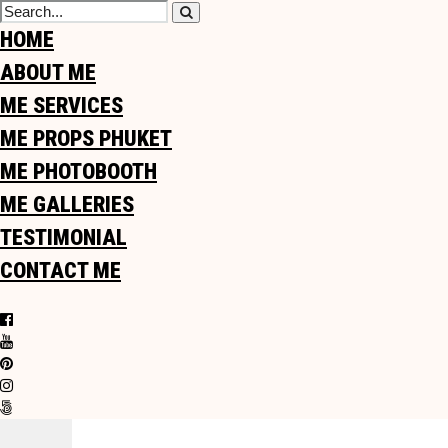
HOME
ABOUT ME
ME SERVICES
ME PROPS PHUKET
ME PHOTOBOOTH
ME GALLERIES
TESTIMONIAL
CONTACT ME