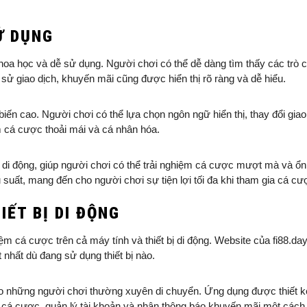
Ử DỤNG
 khoa học và dễ sử dụng. Người chơi có thể dễ dàng tìm thấy các trò
 sử giao dịch, khuyến mãi cũng được hiển thị rõ ràng và dễ hiểu.
biến cao. Người chơi có thể lựa chọn ngôn ngữ hiển thị, thay đổi gia
ệm cá cược thoải mái và cá nhân hóa.
 bị di động, giúp người chơi có thể trải nghiệm cá cược mượt mà và ổn
 suất, mang đến cho người chơi sự tiện lợi tối đa khi tham gia cá cư
IẾT BỊ DI ĐỘNG
hiệm cá cược trên cả máy tính và thiết bị di động. Website của fi88.
 nhất dù đang sử dụng thiết bị nào.
o những người chơi thường xuyên di chuyển. Ứng dụng được thiết kế 
 cá cược, quản lý tài khoản và nhận thông báo khuyến mãi một cách