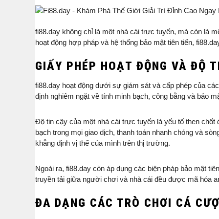
fi88.day không chỉ là một nhà cái trực tuyến, mà còn là m
hoạt động hợp pháp và hệ thống bảo mật tiên tiến, fi88.
GIẤY PHÉP HOẠT ĐỘNG VÀ ĐỘ 
fi88.day hoạt động dưới sự giám sát và cấp phép của các
định nghiêm ngặt về tính minh bạch, công bằng và bảo mậ
Độ tin cậy của một nhà cái trực tuyến là yếu tố then ch
bạch trong mọi giao dịch, thanh toán nhanh chóng và sòng
khẳng định vị thế của mình trên thị trường.
Ngoài ra, fi88.day còn áp dụng các biện pháp bảo mật tiê
truyền tải giữa người chơi và nhà cái đều được mã hóa a
ĐA DẠNG CÁC TRÒ CHƠI CÁ CƯỢ