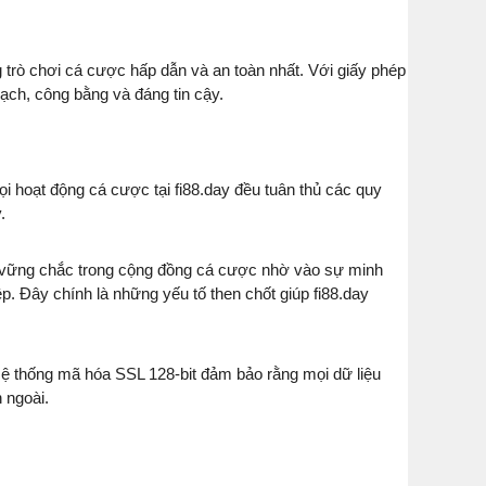
g trò chơi cá cược hấp dẫn và an toàn nhất. Với giấy phép
ạch, công bằng và đáng tin cậy.
i hoạt động cá cược tại fi88.day đều tuân thủ các quy
.
tín vững chắc trong cộng đồng cá cược nhờ vào sự minh
. Đây chính là những yếu tố then chốt giúp fi88.day
 Hệ thống mã hóa SSL 128-bit đảm bảo rằng mọi dữ liệu
 ngoài.