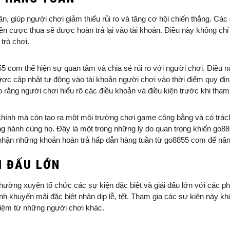
, giúp người chơi giảm thiểu rủi ro và tăng cơ hội chiến thắng. Các
ền cược thua sẽ được hoàn trả lại vào tài khoản. Điều này không chỉ
trò chơi.
5 com thể hiện sự quan tâm và chia sẻ rủi ro với người chơi. Điều n
ợc cập nhật tự động vào tài khoản người chơi vào thời điểm quy địn
 rằng người chơi hiểu rõ các điều khoản và điều kiện trước khi tham 
i chính mà còn tạo ra một môi trường chơi game công bằng và có trác
 hành cùng họ. Đây là một trong những lý do quan trọng khiến go885
 nhận những khoản hoàn trả hấp dẫn hàng tuần từ go8855 com để nân
I ĐẤU LỚN
ường xuyên tổ chức các sự kiện đặc biệt và giải đấu lớn với các phần
nh khuyến mãi đặc biệt nhân dịp lễ, tết. Tham gia các sự kiện này k
ghiệm từ những người chơi khác.