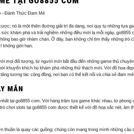
AME TẠI GO8855 COM
ược; nó là một thiên đường giải trí đa dạng, nơi quy tụ những tựa 
thỏa sức khám phá và trải nghiệm những điều mới lạ mỗi ngày. go885
không bao giờ nhàm chán. Ở đây, bạn không chỉ tìm thấy những trò 
rí không giới hạn.
 với mọi đối tượng, từ người mới bắt đầu đến những game thủ chuyê
g thời khuyến khích họ khám phá những thử thách mới. Với đồ họa đ
n tảng tương tác cộng đồng, nơi bạn có thể kết nối và chia sẻ đam m
AY MẮN
 nhất tại go8855 com. Với hàng trăm tựa game khác nhau, từ phong cá
ò chơi slots tại go8855 com được thiết kế với đồ họa sắc nét, âm th
 đơn thuần là quay các guồng; chúng còn mang trong mình những câu c