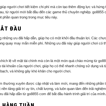
iúp người chơi tiết kiệm chi phí mà còn tạo thêm động lực và hứng 
au, từ người mới bắt đầu đến các game thủ chuyên nghiệp. go8855 c
t phần quan trọng trong mục tiêu này.
BẮT ĐẦU
 những ưu đãi hấp dẫn, giúp họ có một khởi đầu thuận lợi. Các ch
òng quay may mắn miễn phí. Những ưu đãi này giúp người chơi có t
hích lệ về mặt tài chính mà còn là một món quà chào mừng từ go885
o tài khoản của người chơi, giúp họ có thể nhanh chóng sử dụng và
 bạch, và không gây khó khăn cho người chơi.
om thường xuyên được cập nhật và làm mới, mang đến những phần th
nền tảng giải trí uy tín, chất lượng, và luôn quan tâm đến trải ngh
 đãi hấp dẫn từ go8855 com để bắt đầu hành trình giải trí của mình.
Ả HÀNG TUẦN