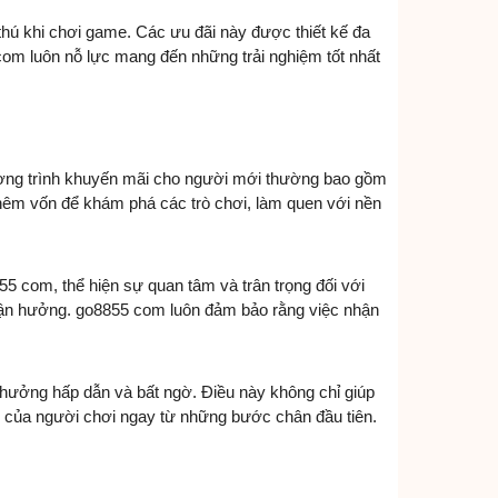
thú khi chơi game. Các ưu đãi này được thiết kế đa
om luôn nỗ lực mang đến những trải nghiệm tốt nhất
ương trình khuyến mãi cho người mới thường bao gồm
hêm vốn để khám phá các trò chơi, làm quen với nền
5 com, thể hiện sự quan tâm và trân trọng đối với
 tận hưởng. go8855 com luôn đảm bảo rằng việc nhận
ưởng hấp dẫn và bất ngờ. Điều này không chỉ giúp
iệm của người chơi ngay từ những bước chân đầu tiên.