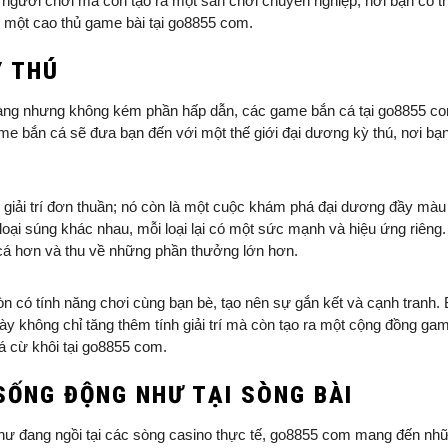
của người chơi mà còn tạo ra một sân chơi chuyên nghiệp, nơi bạn có
h một cao thủ game bài tại go8855 com.
Ỳ THÚ
hàng nhưng không kém phần hấp dẫn, các game bắn cá tại go8855 com
me bắn cá sẽ đưa bạn đến với một thế giới đại dương kỳ thú, nơi bạ
 giải trí đơn thuần; nó còn là một cuộc khám phá đại dương đầy màu
 loại súng khác nhau, mỗi loại lại có một sức mạnh và hiệu ứng riên
 cá hơn và thu về những phần thưởng lớn hơn.
n có tính năng chơi cùng bạn bè, tạo nên sự gắn kết và cạnh tranh.
ày không chỉ tăng thêm tính giải trí mà còn tạo ra một cộng đồng gam
cá cừ khôi tại go8855 com.
SỐNG ĐỘNG NHƯ TẠI SÒNG BÀI
như đang ngồi tại các sòng casino thực tế, go8855 com mang đến nhữ