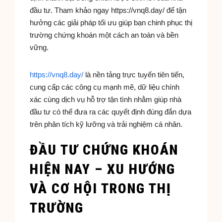
đầu tư. Tham khảo ngay https://vnq8.day/ để tận
hưởng các giải pháp tối ưu giúp bạn chinh phục thị
trường chứng khoán một cách an toàn và bền
vững.
https://vnq8.day/
là nền tảng trực tuyến tiên tiến,
cung cấp các công cụ mạnh mẽ, dữ liệu chính
xác cùng dịch vụ hỗ trợ tận tình nhằm giúp nhà
đầu tư có thể đưa ra các quyết định đúng đắn dựa
trên phân tích kỹ lưỡng và trải nghiệm cá nhân.
ĐẦU TƯ CHỨNG KHOÁN
HIỆN NAY – XU HƯỚNG
VÀ CƠ HỘI TRONG THỊ
TRƯỜNG