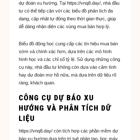
dự đoán xu hướng. Tại https://vnq8.day/, nhà đầu
tư có thể tiếp cận với các biểu đồ phân tích đa
dạng, cập nhật tự động theo thời gian thực, giúp
dễ dàng nhận diện các vùng mua bán hợp lý.
Biểu đồ động học cung cấp các tín hiệu mua bán
sớm và chính xác hơn, dựa trên các mô hình
hình học và các chỉ số tỷ lệ. Sử dụng những công
cụ này, nhà đầu tư không còn dựa vào cảm tính
hay dự đoán mơ hồ nữa, mà dựa trên dữ liệu rõ
ràng, khách quan.
CÔNG CỤ DỰ BÁO XU
HƯỚNG VÀ PHÂN TÍCH DỮ
LIỆU
https://vnq8.day/ còn tích hợp các phần mềm dự
báo xu hướng dựa trên trí tuệ nhân tạo, học máy