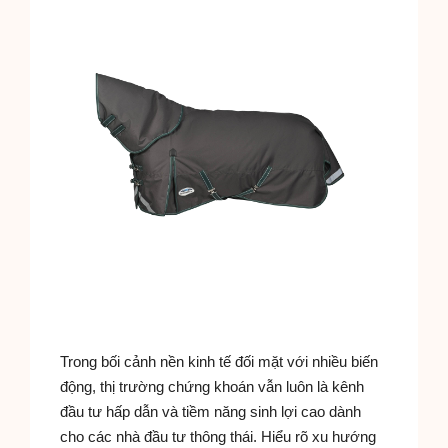
Trong bối cảnh nền kinh tế đối mặt với nhiều biến
động, thị trường chứng khoán vẫn luôn là kênh
đầu tư hấp dẫn và tiềm năng sinh lợi cao dành
cho các nhà đầu tư thông thái. Hiểu rõ xu hướng