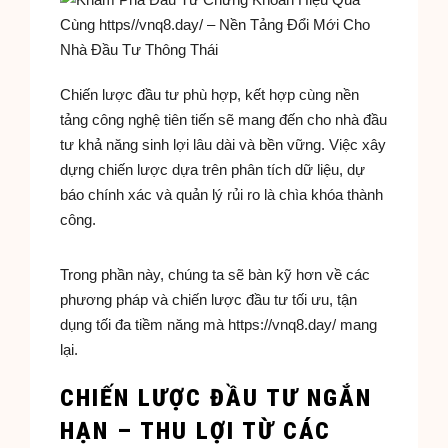
Chiến lược đầu tư phù hợp, kết hợp cùng nền
tảng công nghệ tiên tiến sẽ mang đến cho nhà đầu
tư khả năng sinh lợi lâu dài và bền vững. Việc xây
dựng chiến lược dựa trên phân tích dữ liệu, dự
báo chính xác và quản lý rủi ro là chìa khóa thành
công.
Trong phần này, chúng ta sẽ bàn kỹ hơn về các
phương pháp và chiến lược đầu tư tối ưu, tận
dụng tối đa tiềm năng mà https://vnq8.day/ mang
lại.
CHIẾN LƯỢC ĐẦU TƯ NGẮN
HẠN – THU LỢI TỪ CÁC