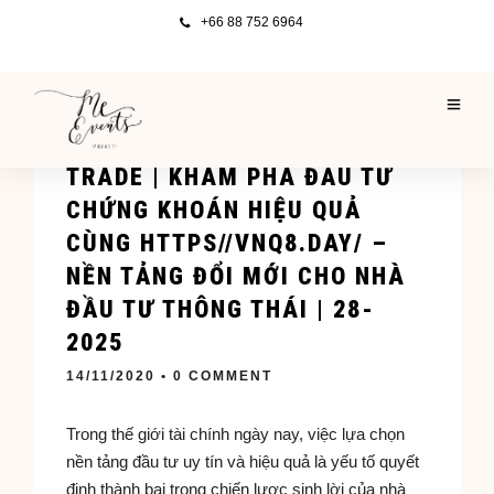
+66 88 752 6964
TRADE | KHÁM PHÁ ĐẦU TƯ
CHỨNG KHOÁN HIỆU QUẢ
CÙNG HTTPS//VNQ8.DAY/ –
NỀN TẢNG ĐỔI MỚI CHO NHÀ
ĐẦU TƯ THÔNG THÁI | 28-
2025
14/11/2020
• 0 COMMENT
Trong thế giới tài chính ngày nay, việc lựa chọn
nền tảng đầu tư uy tín và hiệu quả là yếu tố quyết
định thành bại trong chiến lược sinh lời của nhà