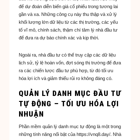
để dự đoán diễn biến giá cổ phiếu trong tương lai
gần và xa. Những công cụ này thu thập và xử lý
khối lượng lớn dữ liệu từ các thị trường, các yếu
tố vĩ mô, chính sách, thậm chí tâm lý nhà đầu tư
để đưa ra dự báo chính xác và kịp thời.
Ngoài ra, nhà đầu tư có thể truy cập các dữ liệu
lịch sử, tỷ lệ hoàn vốn, đợt sóng thị trường để đưa
ra các chiến lược đầu tư phù hợp, từ đó tối ưu
hóa lợi ích và giảm thiểu rủi ro không đáng có.
QUẢN LÝ DANH MỤC ĐẦU TƯ
TỰ ĐỘNG – TỐI ƯU HÓA LỢI
NHUẬN
Phần mềm quản lý danh mục tự động là một trong
những tính năng nổi bật của https://vnq8.day/. Nhà