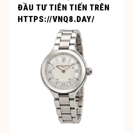
ĐẦU TƯ TIÊN TIẾN TRÊN
HTTPS://VNQ8.DAY/