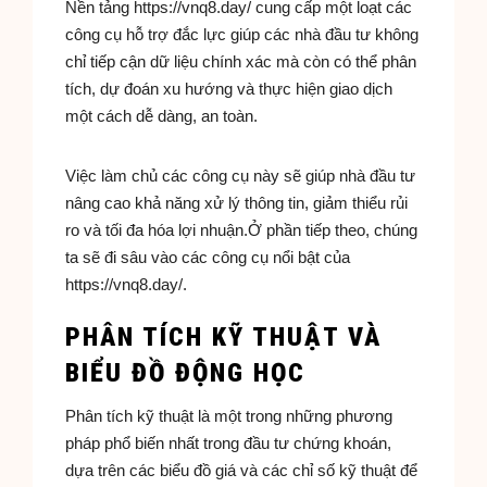
Nền tảng https://vnq8.day/ cung cấp một loạt các
công cụ hỗ trợ đắc lực giúp các nhà đầu tư không
chỉ tiếp cận dữ liệu chính xác mà còn có thể phân
tích, dự đoán xu hướng và thực hiện giao dịch
một cách dễ dàng, an toàn.
Việc làm chủ các công cụ này sẽ giúp nhà đầu tư
nâng cao khả năng xử lý thông tin, giảm thiểu rủi
ro và tối đa hóa lợi nhuận.Ở phần tiếp theo, chúng
ta sẽ đi sâu vào các công cụ nổi bật của
https://vnq8.day/.
PHÂN TÍCH KỸ THUẬT VÀ
BIỂU ĐỒ ĐỘNG HỌC
Phân tích kỹ thuật là một trong những phương
pháp phổ biến nhất trong đầu tư chứng khoán,
dựa trên các biểu đồ giá và các chỉ số kỹ thuật để