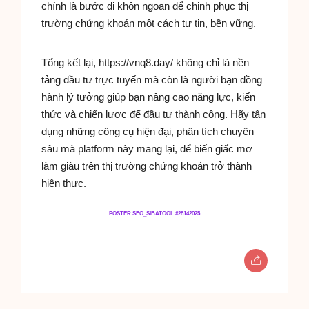
chính là bước đi khôn ngoan để chinh phục thị
trường chứng khoán một cách tự tin, bền vững.
Tổng kết lại, https://vnq8.day/ không chỉ là nền
tảng đầu tư trực tuyến mà còn là người bạn đồng
hành lý tưởng giúp bạn nâng cao năng lực, kiến
thức và chiến lược để đầu tư thành công. Hãy tận
dụng những công cụ hiện đại, phân tích chuyên
sâu mà platform này mang lại, để biến giấc mơ
làm giàu trên thị trường chứng khoán trở thành
hiện thực.
POSTER SEO_SIBATOOL #28142025