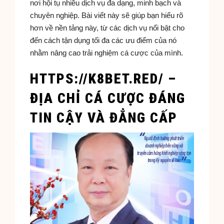
nơi hội tụ nhiều dịch vụ đa dạng, minh bạch và
chuyên nghiệp. Bài viết này sẽ giúp bạn hiểu rõ
hơn về nền tảng này, từ các dịch vụ nổi bật cho
đến cách tận dụng tối đa các ưu điểm của nó
nhằm nâng cao trải nghiệm cá cược của mình.
HTTPS://K8BET.RED/ –
ĐỊA CHỈ CÁ CƯỢC ĐÁNG
TIN CẬY VÀ ĐẲNG CẤP