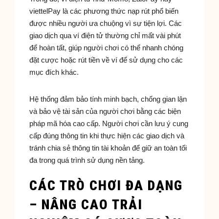
viettelPay là các phương thức nạp rút phổ biến
được nhiều người ưa chuộng vì sự tiện lợi. Các
giao dịch qua ví điện tử thường chỉ mất vài phút
để hoàn tất, giúp người chơi có thể nhanh chóng
đặt cược hoặc rút tiền về ví để sử dụng cho các
mục đích khác.
Hệ thống đảm bảo tính minh bạch, chống gian lận
và bảo vệ tài sản của người chơi bằng các biện
pháp mã hóa cao cấp. Người chơi cần lưu ý cung
cấp đúng thông tin khi thực hiện các giao dịch và
tránh chia sẻ thông tin tài khoản để giữ an toàn tối
đa trong quá trình sử dụng nền tảng.
CÁC TRÒ CHƠI ĐA DẠNG
– NÂNG CAO TRẢI