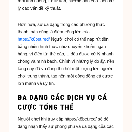
mọi tình huống, từ tư vấn, hướng dẫn chơi đến xử
lý các vấn đề kỹ thuật.
Hơn nữa, sự đa dạng trong các phương thức
thanh toán cũng là điểm cộng lớn của
https://k8bet.red/
Người chơi có thể nạp rút tiền
bằng nhiều hình thức như chuyển khoản ngân
hàng, ví điện tử, thẻ cào,… đều được xử lý nhanh
chóng và minh bạch. Chính vì những lý do ấy, nền
tảng này đã và đang thu hút một lượng lớn người
chơi trung thành, tạo nên một cộng đồng cá cược
lớn mạnh và uy tín.
ĐA DẠNG CÁC DỊCH VỤ CÁ
CƯỢC TỔNG THỂ
Người chơi khi truy cập https://k8bet.red/ sẽ dễ
dàng nhận thấy sự phong phú và đa dạng của các