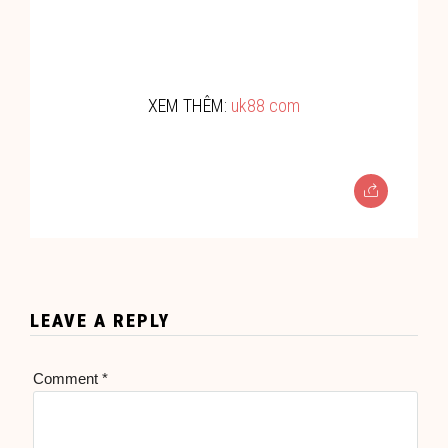
XEM THÊM:
uk88 com
LEAVE A REPLY
Comment
*