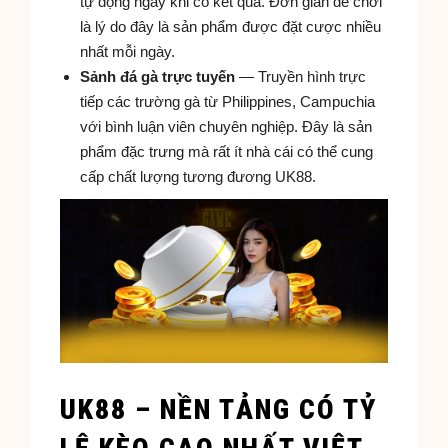
tự động ngay khi có kết quả. Đơn giản dễ chơi
là lý do đây là sản phẩm được đặt cược nhiều
nhất mỗi ngày.
Sảnh đá gà trực tuyến
— Truyền hình trực
tiếp các trường gà từ Philippines, Campuchia
với bình luận viên chuyên nghiệp. Đây là sản
phẩm đặc trưng mà rất ít nhà cái có thể cung
cấp chất lượng tương đương UK88.
UK88 – NỀN TẢNG CÓ TỶ