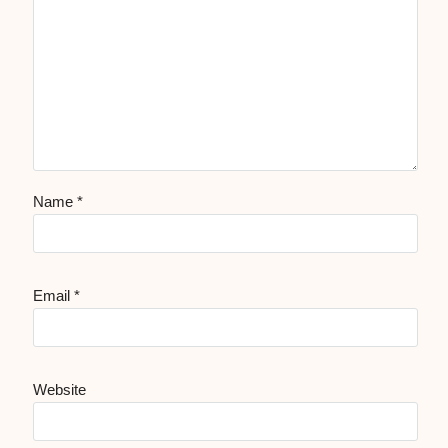
Name
*
Email
*
Website