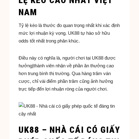
LỆ KÈO CAO NHẤT VIỆT
NAM
Tỷ lệ kèo là thước đo quan trọng nhất khi xác định
mức lợi nhuận kỳ vọng. UK88 tự hào sở hữu
odds tốt nhất trong phân khúc.
Điều này có nghĩa là, người chơi tại UK88 được
hưởng|thành viên nhận về phần ăn thưởng cao
hơn trung bình thị trường. Qua hàng trăm ván
cược, chỉ vài điểm phần trăm cũng ảnh hưởng
trực tiếp đến lợi nhuận ròng của người chơi.
UK88 – NHÀ CÁI CÓ GIẤY